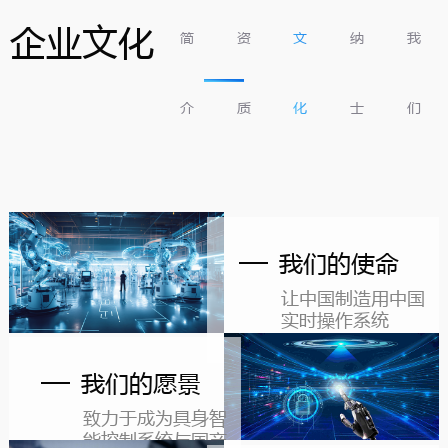
企业文化
简
资
文
纳
我
介
质
化
士
们
我们的使命
让中国制造用中国
实时操作系统
我们的愿景
致力于成为具身智
能控制系统与国产