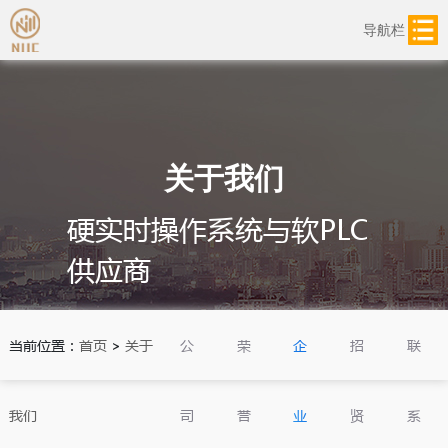
导航栏
关于我们
硬实时操作系统与软PLC
供应商
当前位置：
首页
>
关于
公
荣
企
招
联
我们
司
誉
业
贤
系