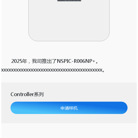
2025年，我司推出了NSPIC-R006NP+。
xxxxxxxxxxxxxxxxxxxxxxxxxxxxxxxxxxxxxxxxx。
Controller
系列
申请样机