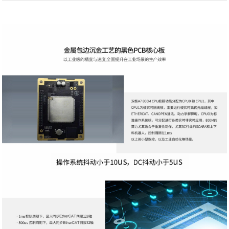
电源
电压
12-36V
环境
工作温度
-20°C ~ 50°C
功耗
最大功耗
150W（200W包含GMSL）
尺寸
长*宽*高
170mm * 120mm * 77mm