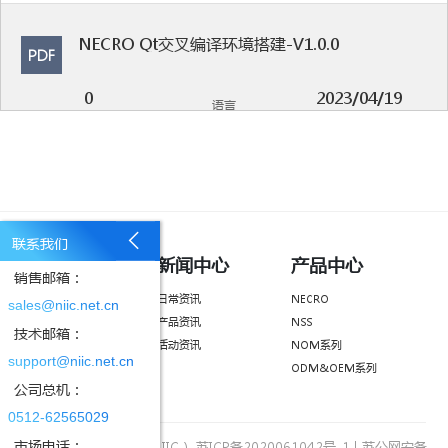
NECRO Qt交叉编译环境搭建-V1.0.0
PDF
0
2023/04/19
语言
MB
更新时间
联系我们
NECRO SDK安装指导说明-V2.1.0
了解我们
新闻中心
产品中心
PDF
销售邮箱：
公司简介
日常资讯
NECRO
sales@niic.net.cn
0
2023/04/19
荣誉资质
产品资讯
NSS
语言
技术邮箱：
MB
更新时间
企业文化
活动资讯
NOM系列
support@niic.net.cn
招贤纳士
ODM&OEM系列
公司总机：
联系我们
0512-62565029
市场电话：
版权所有：国讯芯微（NIIC）
苏ICP备2020061042号-1
|
苏公网安备