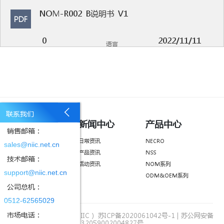
NOM-R002_B说明书_V1
PDF
0
2022/11/11
语言
MB
更新时间
联系我们
NOM-R002M_使用说明书_V1.0
了解我们
新闻中心
产品中心
PDF
销售邮箱：
公司简介
日常资讯
NECRO
sales@niic.net.cn
0
2022/11/11
荣誉资质
产品资讯
NSS
语言
技术邮箱：
MB
更新时间
企业文化
活动资讯
NOM系列
support@niic.net.cn
招贤纳士
ODM&OEM系列
公司总机：
联系我们
0512-62565029
市场电话：
版权所有：国讯芯微（NIIC）
苏ICP备2020061042号-1
|
苏公网安备
32059002004827号